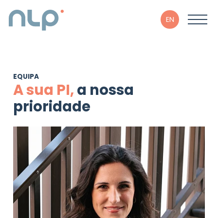
EN
EQUIPA
A sua PI,
a nossa
prioridade